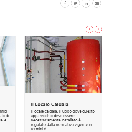
Il Locale Caldaia
Tempe
Risca
rmici
Il locale caldaia, il luogo dove questo
lo di
apparecchio deve essere
E’ possi
e le
necessariamente installato è
temperat
regolato dalla normativa vigente in
riscald
termini di...
L’efficie