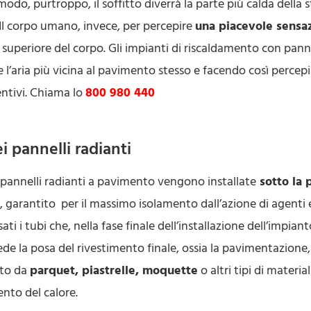
o, purtroppo, il soffitto diverrà la parte più calda della sta
 Il corpo umano, invece, per percepire
una piacevole sensa
one superiore del corpo. Gli impianti di riscaldamento con pan
l’aria più vicina al pavimento stesso e facendo così perc
ntivi. Chiama lo
800 980 440
i pannelli radianti
pannelli radianti a pavimento vengono installate
sotto la 
sì, garantito per il massimo isolamento dall’azione di agenti 
i i tubi che, nella fase finale dell’installazione dell’impiant
ede la posa del rivestimento finale, ossia la pavimentazione, 
ato da
parquet, piastrelle, moquette
o altri tipi di materi
ento del calore.