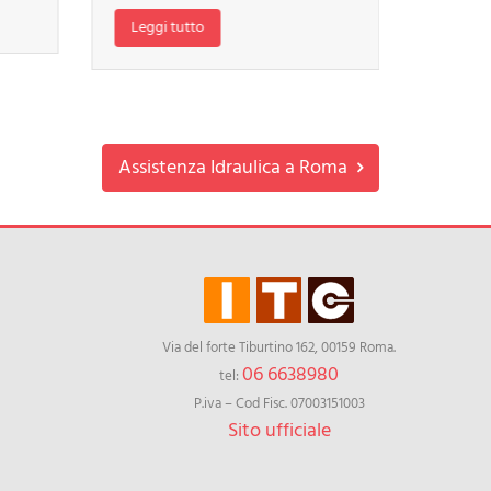
essere eq
Leggi tutto
Leggi
Assistenza Idraulica a Roma
Via del forte Tiburtino 162, 00159 Roma.
06 6638980
tel:
P.iva – Cod Fisc. 07003151003
Sito ufficiale