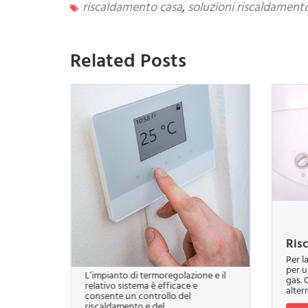
riscaldamento casa
,
soluzioni riscaldament
Related Posts
bile
Sistemi di
Ris
Termoregolazione
 sono
Per l
 tipo di
per u
L’impianto di termoregolazione e il
di
gas. 
relativo sistema è efficace e
altern
consente un controllo del
riscaldamento e del