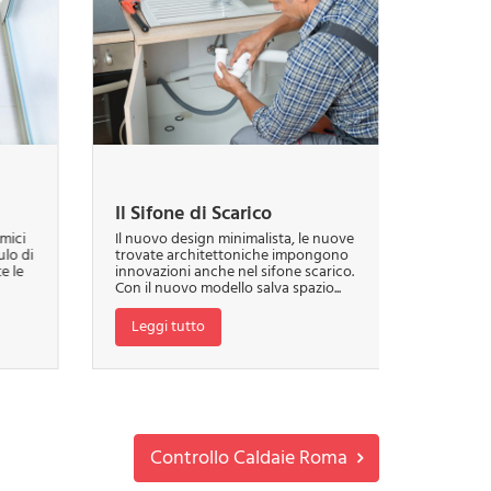
Il Sifone di Scarico
Energi
rmici
Il nuovo design minimalista, le nuove
L’energi
lo di
trovate architettoniche impongono
applicazi
e le
innovazioni anche nel sifone scarico.
locali co
Con il nuovo modello salva spazio...
L’energia
Leggi tutto
Leggi
Controllo Caldaie Roma