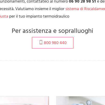
alfunzionamenti, contattateci al numero
06 90 28 98 51
e de
necessità. Valutiamo insieme il miglior
sistema di Riscaldam
giusta
per il tuo impianto termoidraulico
Per assistenza e sopralluoghi
800 980 440