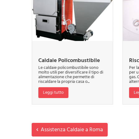
Caldaie Policombustibile
Ris
a sempre
Le caldaie policombustibile sono
Per l
lle
molto utili per diversificare il tipo di
per u
re in
alimentazione che permette di
gas. 
utano...
riscaldare la propria casa o...
altern
Leggi tutto
Le
Assistenza Caldaie a Roma