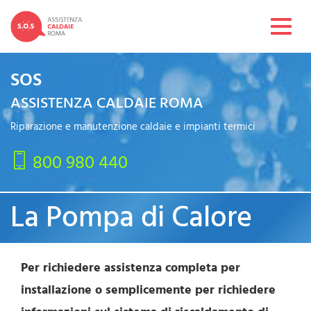
Toggl
navig
SOS
ASSISTENZA CALDAIE ROMA
Riparazione e manutenzione caldaie e impianti termici
800 980 440
La Pompa di Calore
Per richiedere assistenza completa per
installazione o semplicemente per richiedere