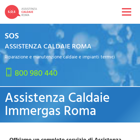
Toggl
navig
SOS
ASSISTENZA CALDAIE ROMA
Riparazione e manutenzione caldaie e impianti termici
800 980 440
Assistenza Caldaie
Immergas Roma
Offriamo un completo servizio di Assistenza